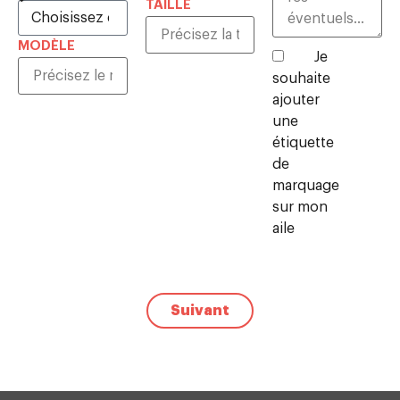
TAILLE
MODÈLE
Je
souhaite
ajouter
une
étiquette
de
marquage
sur mon
aile
Suivant