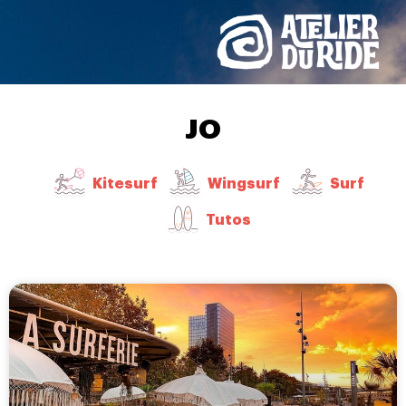
JO
Kitesurf
Wingsurf
Surf
Tutos