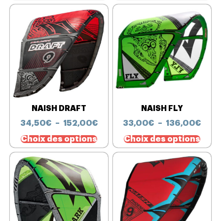
NAISH DRAFT
NAISH FLY
34,50
€
–
152,00
€
33,00
€
–
136,00
€
Choix des options
Choix des options