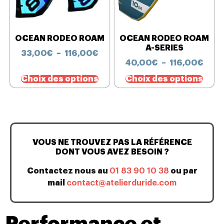
OCEAN RODEO ROAM
OCEAN RODEO ROAM
A-SERIES
33,00
€
–
116,00
€
40,00
€
–
116,00
€
Choix des options
Choix des options
VOUS NE TROUVEZ PAS LA RÉFÉRENCE
DONT VOUS AVEZ BESOIN ?
Contactez nous au
01 83 90 10 38
ou par
mail
contact@atelierduride.com