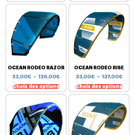
OCEAN RODEO RAZOR
OCEAN RODEO RISE
33,00
€
–
126,00
€
33,00
€
–
137,00
€
Choix des options
Choix des options