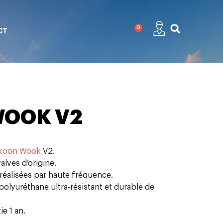
0
CT
WOOK V2
akoon Wook
V2.
alves d’origine.
réalisées par haute fréquence.
 polyuréthane ultra-résistant et durable de
ie 1 an.