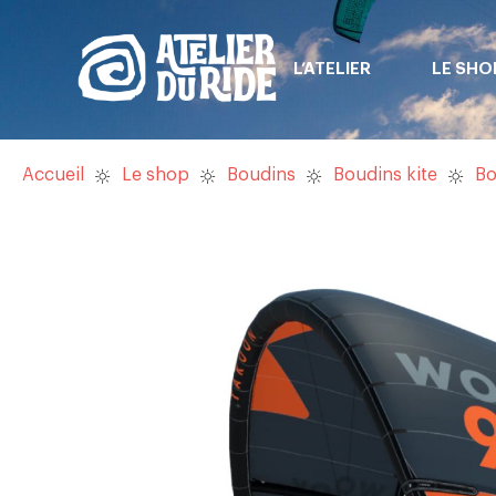
L’ATELIER
LE SHO
Accueil
Le shop
Boudins
Boudins kite
Bo