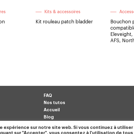
res
Kits & accessoires
Access
ron
Kit rouleau patch bladder
Bouchon p
compatibl
Eleveight,
AFS, Nort
FAQ
Nos tutos
Accueil
Blog
entialité
e expérience sur notre site web. Si vous continuez à utiliser
quant sur "Accepter", vous consentez à l'utilisation de tous