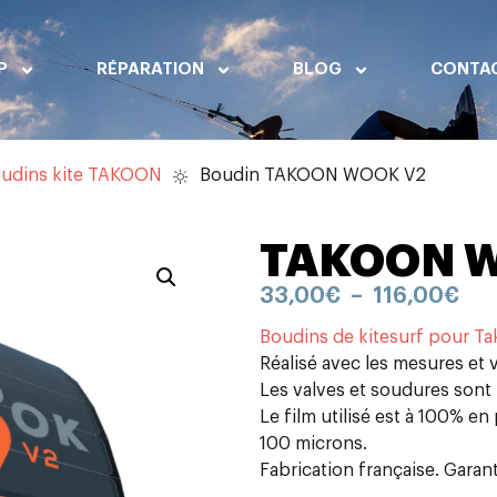
P
RÉPARATION
BLOG
CONTA
udins kite TAKOON
Boudin TAKOON WOOK V2
TAKOON 
33,00
€
–
116,00
€
Boudins de kitesurf pour T
Réalisé avec les mesures et v
Les valves et soudures sont 
Le film utilisé est à 100% en
100 microns.
Fabrication française. Garant