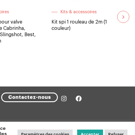
oires
Kits & accessoires
our valve
Kit spi 1 rouleau de 2m (1
e Cabrinha,
couleur)
 Slingshot, Best,
h
Bou
Ens
Contactez-nous
 ce
 les
Paramètres des cookies
Accepter
Refuser