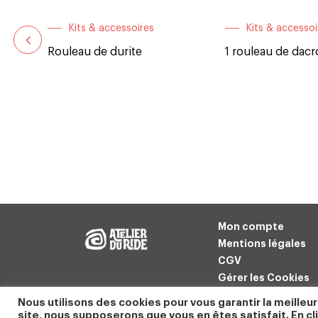
Kits & accessoires
Kits & accessoi
Rouleau de durite
1 rouleau de dac
on
Mon compte
Mentions légales
CGV
Gérer les Cookies
Politique de confid
Nous utilisons des cookies pour vous garantir la meilleur
site, nous supposerons que vous en êtes satisfait. En cli