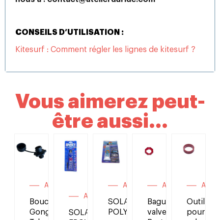
CONSEILS D’UTILISATION :
Kitesurf : Comment régler les lignes de kitesurf ?
Vous aimerez peut-
être aussi...
Kits &
Accessoires
Accessoires
Accessoires
Acces
es
accessoires
Accessoires
Bouchon
SOLAREZ
Bague
Outil
Gong,
POLYESTER
valve
pour
SOLAREZ