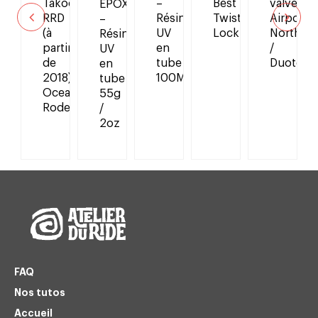
Takoon,
–
Best
valve
EPOXY
paration
RRD
Résine
Twist
Airport
–
mplet
(à
UV
Lock
North
Résine
partir
en
/
UV
de
tube
Duotone
en
2018),
100ML
tube
Ocean
55g
Rodeo
/
2oz
FAQ
Nos tutos
Accueil