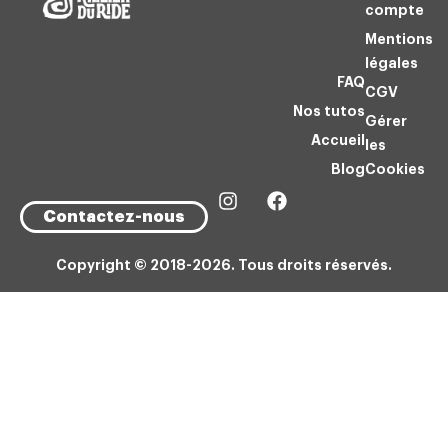
compte
Mentions
légales
FAQ
CGV
Nos tutos
Gérer
Accueil
les
Blog
Cookies
Contactez-nous
Copyright © 2018-2026. Tous droits réservés.