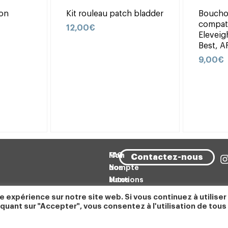
ron
Kit rouleau patch bladder
Boucho
compati
12,00
€
Eleveig
Best, A
9,00
€
FAQ
Mon
Contactez-nous
Nos
compte
tutos
Mentions
Accueil
légales
e expérience sur notre site web. Si vous continuez à utiliser
Blog
CGV
quant sur "Accepter", vous consentez à l'utilisation de tous
Gérer