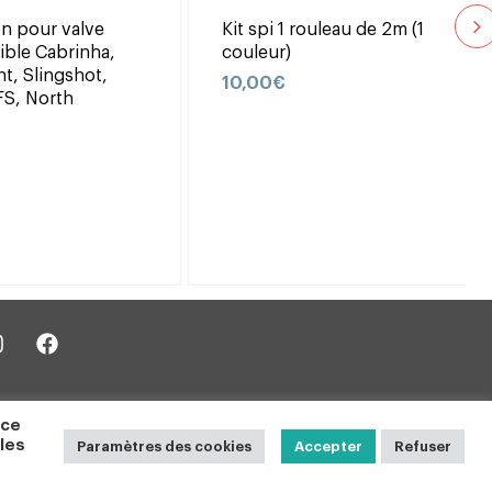
n pour valve
Kit spi 1 rouleau de 2m (1
ble Cabrinha,
couleur)
ht, Slingshot,
10,00
€
FS, North
 ce
 les
Paramètres des cookies
Accepter
Refuser