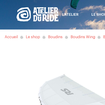
L’ATELIER
LE SHO
Accueil
Le shop
Boudins
Boudins Wing