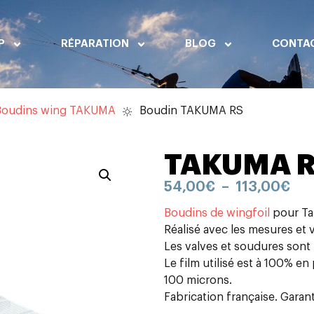
P
RÉPARATION
BLOG
CONTA
Boudins wing TAKUMA
Boudin TAKUMA RS
TAKUMA 
54,00
€
–
113,00
€
Boudins de wingfoil
pour Ta
Réalisé avec les mesures et v
Les valves et soudures sont 
Le film utilisé est à 100% en
100 microns.
Fabrication française. Garant