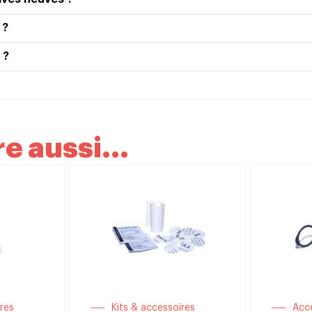
 ?
 ?
e aussi...
res
Kits & accessoires
Acc