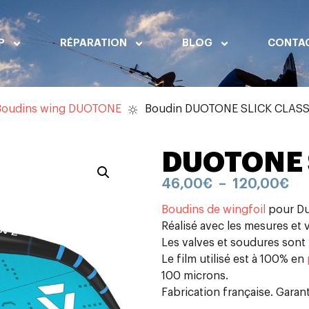
P
RÉPARATION
BLOG
CONTA
Boudins wing DUOTONE
Boudin DUOTONE SLICK CLASS
DUOTONE 
46,00
€
–
120,00
€
Boudins de wingfoil
pour Duo
Réalisé avec les mesures et v
Les valves et soudures sont 
Le film utilisé est à 100% en
100 microns.
Fabrication française. Garant