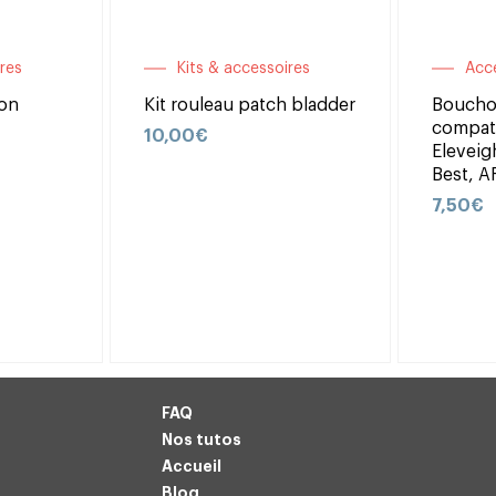
res
Kits & accessoires
Acc
ron
Kit rouleau patch bladder
Boucho
compati
10,00
€
Eleveig
Best, A
7,50
€
FAQ
Nos tutos
Accueil
Blog