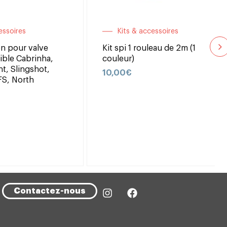
essoires
Kits & accessoires
n pour valve
Kit spi 1 rouleau de 2m (1
ble Cabrinha,
couleur)
ht, Slingshot,
10,00
€
FS, North
Contactez-nous